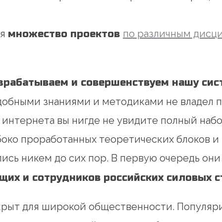
бя
множество проектов
по различным дисц
азрабатываем и совершенствуем нашу сис
одобными знаниями и методиками не владел п
и интернета вы нигде не увидите полный набо
боко проработанных теоретических блоков и
лись никем до сих пор. В первую очередь он
щих и сотрудников российских силовых с
акрыт для широкой общественности. Популяр