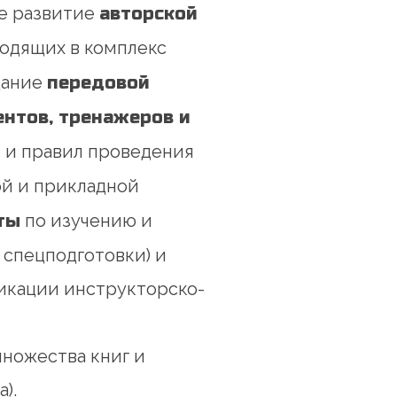
ее развитие
авторской
одящих в комплекс
дание
передовой
ентов, тренажеров и
и и правил проведения
ой и прикладной
ты
по изучению и
спецподготовки) и
икации инструкторско-
ножества книг и
).