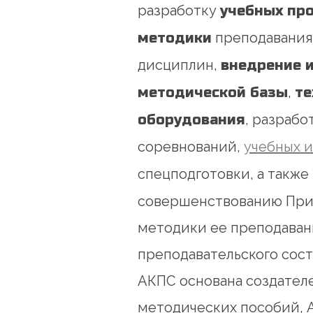
разработку
учебных пр
методики
преподавания
дисциплин,
внедрение 
методической базы
,
те
оборудования
, разраб
соревнований,
учебных 
спецподготовки, а такж
совершенствованию Прик
методики ее преподаван
преподавательского сост
АКПС основана создател
методических пособий, А