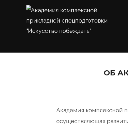
Перейти
к
содержимому
ОБ А
Академия комплексной п
осуществляющая развит