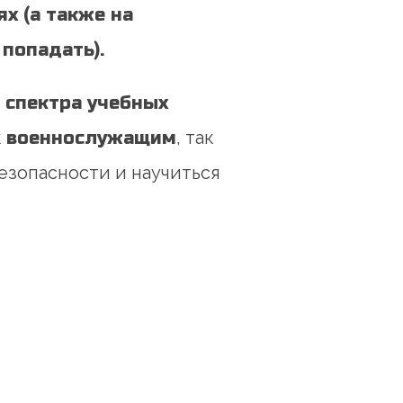
х (а также на
попадать).
 спектра учебных
к
военнослужащим
, так
езопасности и научиться