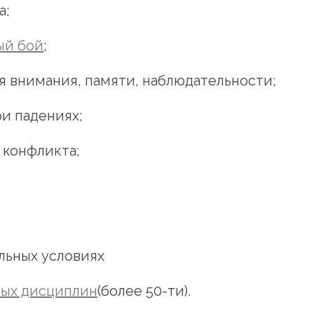
а;
ый бой
;
я внимания, памяти, наблюдательности;
и падениях;
 конфликта;
льных условиях
ных дисциплин
(более 50-ти).