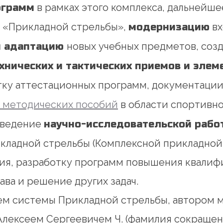
ограмм
в рамках этого комплекса, дальнейш
 «Прикладной стрельбы»,
модернизацию
вх
и адаптацию
новых учебных предметов, соз
хнических и тактических приемов и элем
отку аттестационных программ, документаци
и методических пособий
в области спортивн
е ведение
научно-исследовательской рабо
ладной стрельбы (Комплексной прикладной 
ия, разработку программ повышения квалиф
ава и решение других задач.
ем системы Прикладной стрельбы, автором м
лексеем Сергеевичем Ч. (фамилия сокращена