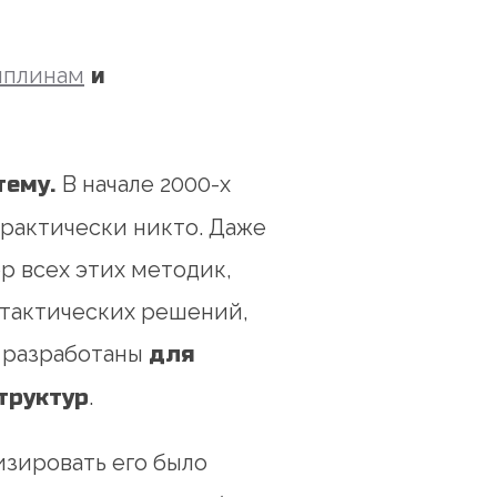
иплинам
и
тему.
В начале 2000-х
рактически никто. Даже
р всех этих методик,
 тактических решений,
и разработаны
для
труктур
.
изировать его было